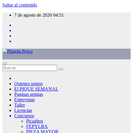
Saltar al contenido
7 de agosto de 2026
04:51
Quienes somos
El PIQUE SEMANAL
Paginas amigas
Entrevistas
Taller
Licencias
Concursos
Picaditos
FEPYLBA
PIEZA MAYOR