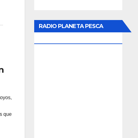
RADIO PLANETA PESCA
ONLINE
n
royos,
és que