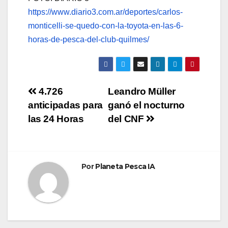
https://www.diario3.com.ar/deportes/carlos-
monticelli-se-quedo-con-la-toyota-en-las-6-
horas-de-pesca-del-club-quilmes/
Navegación
4.726
Leandro Müller
anticipadas para
ganó el nocturno
de
las 24 Horas
del CNF
entradas
Por
Planeta Pesca IA