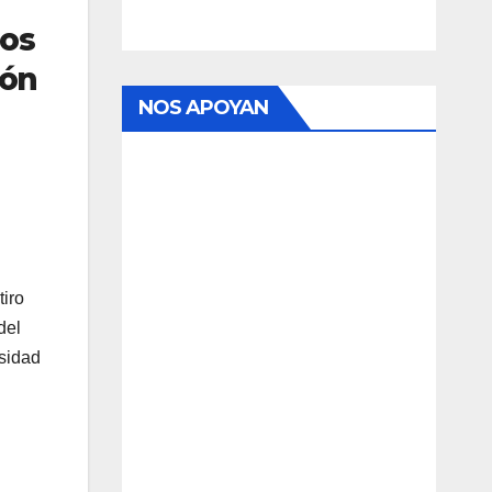
dos
ión
NOS APOYAN
tiro
del
rsidad