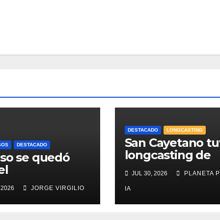
DESTACADO
LONGCASTING
San Cayetano tu
SOS
DESTACADO
longcasting de
so se quedó
Zona Centro
el
JUL 30, 2026
PLANETA 
mpeonato del
 2026
JORGE VIRGILIO
IA
 de Pesca
arce