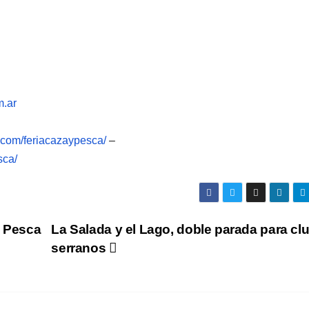
m.ar
.com/feriacazaypesca/
–
sca/
e Pesca
La Salada y el Lago, doble parada para cl
serranos