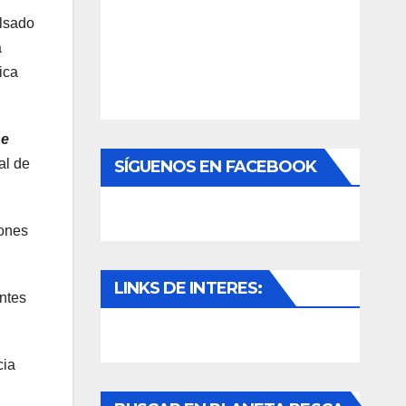
ulsado
a
ica
se
al de
SÍGUENOS EN FACEBOOK
iones
LINKS DE INTERES:
antes
cia