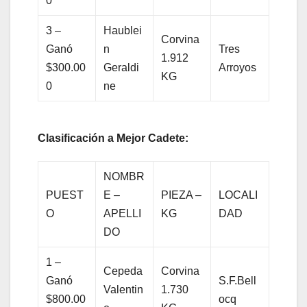
0
3 –
Haublei
Corvina
Ganó
n
Tres
1.912
$300.00
Geraldi
Arroyos
KG
0
ne
Clasificación a Mejor Cadete:
NOMBR
PUEST
E –
PIEZA –
LOCALI
O
APELLI
KG
DAD
DO
1 –
Cepeda
Corvina
Ganó
S.F.Bell
Valentin
1.730
$800.00
ocq