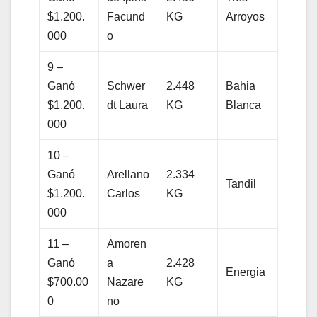
$1.200.
Facund
KG
Arroyos
000
o
9 –
Ganó
Schwer
2.448
Bahia
$1.200.
dt Laura
KG
Blanca
000
10 –
Ganó
Arellano
2.334
Tandil
$1.200.
Carlos
KG
000
11 –
Amoren
Ganó
a
2.428
Energia
$700.00
Nazare
KG
0
no