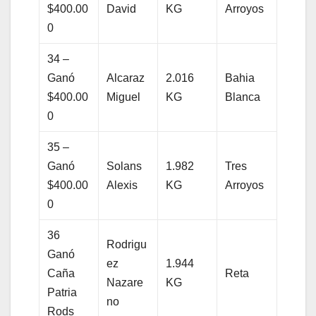
$400.00
David
KG
Arroyos
0
34 –
Ganó
Alcaraz
2.016
Bahia
$400.00
Miguel
KG
Blanca
0
35 –
Ganó
Solans
1.982
Tres
$400.00
Alexis
KG
Arroyos
0
36
Rodrigu
Ganó
ez
1.944
Caña
Reta
Nazare
KG
Patria
no
Rods