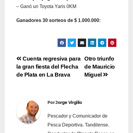
– Ganó un Toyota Yaris 0KM
Ganadores 30 sorteos de $ 1.000.000:
Navegación
Cuenta regresiva para
Otro triunfo
la gran fiesta del Flecha
de Mauricio
de
de Plata en La Brava
Miguel
entradas
Por
Jorge Virgilio
Pescador y Comunicador de
Pesca Deportiva. Tandilense.