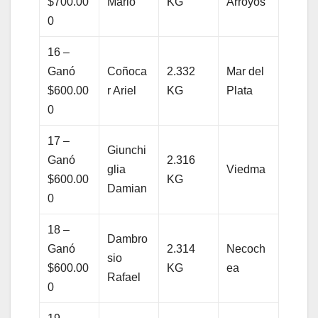
$700.00
Mario
KG
Arroyos
0
16 –
Ganó
Coñoca
2.332
Mar del
$600.00
r Ariel
KG
Plata
0
17 –
Giunchi
Ganó
2.316
glia
Viedma
$600.00
KG
Damian
0
18 –
Dambro
Ganó
2.314
Necoch
sio
$600.00
KG
ea
Rafael
0