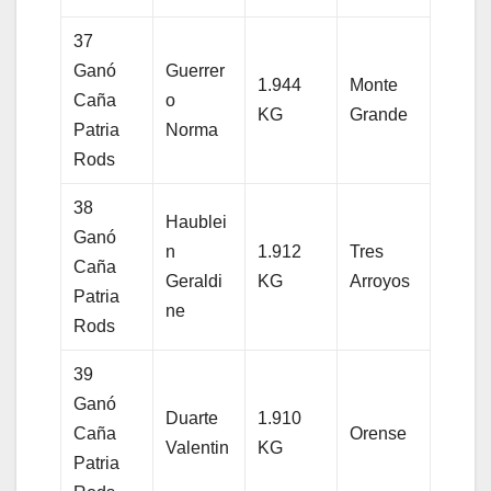
37
Ganó
Guerrer
1.944
Monte
Caña
o
KG
Grande
Patria
Norma
Rods
38
Haublei
Ganó
n
1.912
Tres
Caña
Geraldi
KG
Arroyos
Patria
ne
Rods
39
Ganó
Duarte
1.910
Caña
Orense
Valentin
KG
Patria