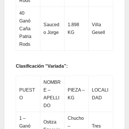
Rods
40
Ganó
Sauced
1.898
Villa
Caña
o Jorge
KG
Gesell
Patria
Rods
Clasificación “Variada”:
NOMBR
PUEST
E –
PIEZA –
LOCALI
O
APELLI
KG
DAD
DO
1 –
Chucho
Ostiza
Ganó
–
Tres