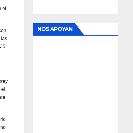
a
 el
NOS APOYAN
con
 las
 35
rrey
 el
 del
rio
 no