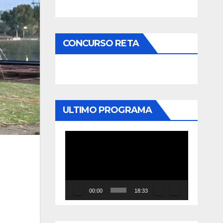
CONCURSO RETA
ULTIMO PROGRAMA
Reproductor
de
vídeo
00:00
18:33