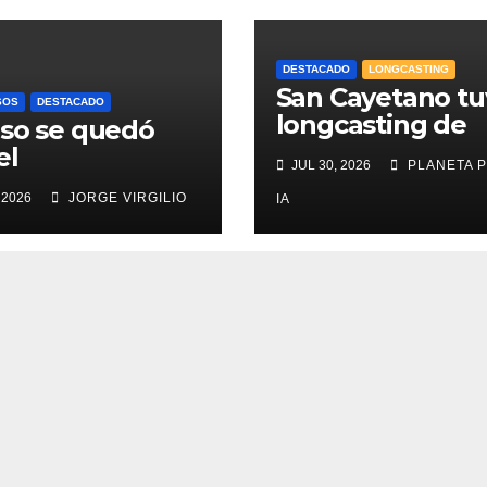
DESTACADO
LONGCASTING
San Cayetano tu
SOS
DESTACADO
longcasting de
so se quedó
Zona Centro
el
JUL 30, 2026
PLANETA 
mpeonato del
 2026
JORGE VIRGILIO
IA
 de Pesca
arce