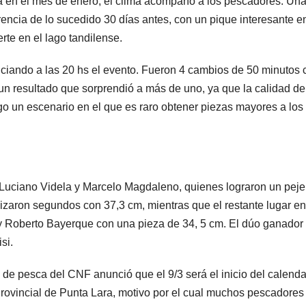
da en el mes de enero, el clima acompañó a los pescadores. Un
encia de lo sucedido 30 días antes, con un pique interesante en
rte en el lago tandilense.
niciando a las 20 hs el evento. Fueron 4 cambios de 50 minutos 
n resultado que sorprendió a más de uno, ya que la calidad de
go un escenario en el que es raro obtener piezas mayores a los
e Luciano Videla y Marcelo Magdaleno, quienes lograron un peje
izaron segundos con 37,3 cm, mientras que el restante lugar en
 y Roberto Bayerque con una pieza de 34, 5 cm. El dúo ganador
si.
 de pesca del CNF anunció que el 9/3 será el inicio del calenda
 Provincial de Punta Lara, motivo por el cual muchos pescadores