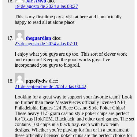
Jac Амур
dice:
19 de agosto de 2024 a las 08:27
This is my first time pay a visit at here and i am actually
happy to read all at alone place.
theguardian
dice:
23 de agosto de 2024 a las 07:11
I enjoy what you guys are up too. This sort of clever work
and exposure! Keep up the good works guys I’ve
incorporated you guys to blogroll.
pqzoftydw
dice:
21 de septiembre de 2024 a las 00:42
Looking for a great way to support your favorite team? Look
no further than these MasterPieces officially licensed NFL
Philadelphia Eagles 124 Piece Casino Style Poker Chips!
These heavy 11.5-gram casino-style poker chips are perfect
for Texas Hold’EM, Blackjack, and other card games. The set
contains 100 chips in a black tray, each with two team
designs. Whether you’re playing for fun or in a tournament,
these officially licensed poker chips are the perfect choice for