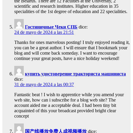
the Belarus. There are 12 Faculties at the University, 2
scientific and research institutes. Higher education in 35
specialities of the 1st degree of education and 22 specialities.
Гостиничные Чеки СПБ
dice:
24 de mayo de 2024 a las 21:51
Thanks for ones marvelous posting! I truly enjoyed reading it,
you can be a great author. I will ensure that I bookmark your
blog and will come back someday. I want to encourage
continue your great posts, have a nice holiday weekend!
купить удостоверение тракториста машиниста
dice:
31 de mayo de 2024 a las 00:37
Fantastic beat ! I wish to apprentice while you amend your
web site, how can i subscribe for a blog web site? The
account aided me a acceptable deal. I had been tiny bit
acquainted of this your broadcast provided bright clear
concept
国产线播放免费人成视频播放
dice: