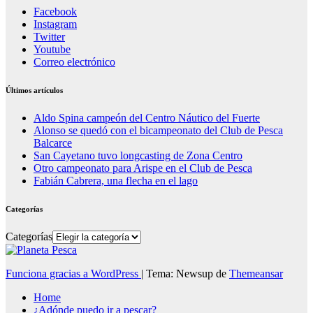
Facebook
Instagram
Twitter
Youtube
Correo electrónico
Últimos artículos
Aldo Spina campeón del Centro Náutico del Fuerte
Alonso se quedó con el bicampeonato del Club de Pesca
Balcarce
San Cayetano tuvo longcasting de Zona Centro
Otro campeonato para Arispe en el Club de Pesca
Fabián Cabrera, una flecha en el lago
Categorías
Categorías
Funciona gracias a WordPress
|
Tema: Newsup de
Themeansar
Home
¿Adónde puedo ir a pescar?