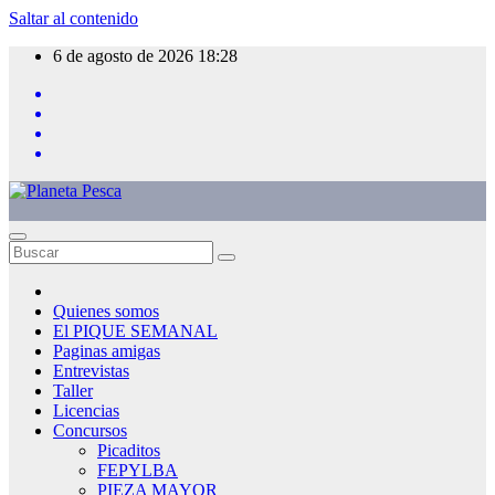
Saltar al contenido
6 de agosto de 2026
18:28
Quienes somos
El PIQUE SEMANAL
Paginas amigas
Entrevistas
Taller
Licencias
Concursos
Picaditos
FEPYLBA
PIEZA MAYOR