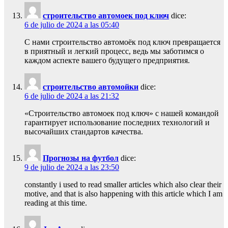
строительство автомоек под ключ
dice:
6 de julio de 2024 a las 05:40
С нами строительство автомоёк под ключ превращается
в приятный и легкий процесс, ведь мы заботимся о
каждом аспекте вашего будущего предприятия.
строительство автомойки
dice:
6 de julio de 2024 a las 21:32
«Строительство автомоек под ключ» с нашей командой
гарантирует использование последних технологий и
высочайших стандартов качества.
Прогнозы на футбол
dice:
9 de julio de 2024 a las 23:50
constantly i used to read smaller articles which also clear their
motive, and that is also happening with this article which I am
reading at this time.