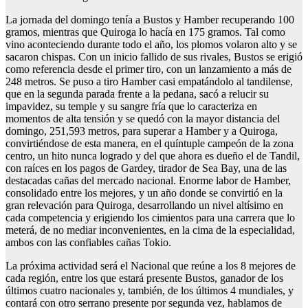
La jornada del domingo tenía a Bustos y Hamber recuperando 100
gramos, mientras que Quiroga lo hacía en 175 gramos. Tal como
vino aconteciendo durante todo el año, los plomos volaron alto y se
sacaron chispas. Con un inicio fallido de sus rivales, Bustos se erigió
como referencia desde el primer tiro, con un lanzamiento a más de
248 metros. Se puso a tiro Hamber casi empatándolo al tandilense,
que en la segunda parada frente a la pedana, sacó a relucir su
impavidez, su temple y su sangre fría que lo caracteriza en
momentos de alta tensión y se quedó con la mayor distancia del
domingo, 251,593 metros, para superar a Hamber y a Quiroga,
convirtiéndose de esta manera, en el quíntuple campeón de la zona
centro, un hito nunca logrado y del que ahora es dueño el de Tandil,
con raíces en los pagos de Gardey, tirador de Sea Bay, una de las
destacadas cañas del mercado nacional. Enorme labor de Hamber,
consolidado entre los mejores, y un año donde se convirtió en la
gran relevación para Quiroga, desarrollando un nivel altísimo en
cada competencia y erigiendo los cimientos para una carrera que lo
meterá, de no mediar inconvenientes, en la cima de la especialidad,
ambos con las confiables cañas Tokio.
La próxima actividad será el Nacional que reúne a los 8 mejores de
cada región, entre los que estará presente Bustos, ganador de los
últimos cuatro nacionales y, también, de los últimos 4 mundiales, y
contará con otro serrano presente por segunda vez, hablamos de