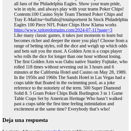
all fans of the Philadelphia Eagles. Show your team pride,
win in style, and always play with your teams Poker Chips!
Contents:100 Casino Style Team Themed Poker Chips and
Tray E-Mail:tse+buffalo@totalsportsent In Stock Philadelphia
Eagles 100 Piece NFL Poker Chips How Klarna works
https://www.xploredomains.com/2024-07-11?page=3
Like many classic games, it takes just moments to learn but
becomes richer and deeper the more you play! Choose from a
range of betting styles, roll the dice and weigh up which odds
and bets suit you the most. A Golden Arm is a craps player
who rolls the dice for longer than one hour without losing.
The first Golden Arm was Oahu native Stanley Fujitake, who
rolled 118 times without sevening out in 3 hours and 6
minutes at the California Hotel and Casino on May 28, 1989.
In the 1950s and 1960s The Sands Hotel in Las Vegas had a
craps table that floated in the swimming pool, as a joke
reference to the notoriety of the term. 500 Super Diamond
Solid 8. 5 Gram Poker Chips Bulk Burlington 3 in 1 Game
Table Craps Set by American Heritage Who hasn’t walked
past a craps table the first time feeling intimidation and
excitement at the same time? Everybody that’s who!
Deja una respuesta