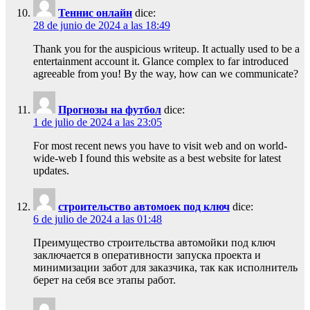
Теннис онлайн
dice:
28 de junio de 2024 a las 18:49
Thank you for the auspicious writeup. It actually used to be a
entertainment account it. Glance complex to far introduced
agreeable from you! By the way, how can we communicate?
Прогнозы на футбол
dice:
1 de julio de 2024 a las 23:05
For most recent news you have to visit web and on world-
wide-web I found this website as a best website for latest
updates.
строительство автомоек под ключ
dice:
6 de julio de 2024 a las 01:48
Преимущество строительства автомойки под ключ
заключается в оперативности запуска проекта и
минимизации забот для заказчика, так как исполнитель
берет на себя все этапы работ.