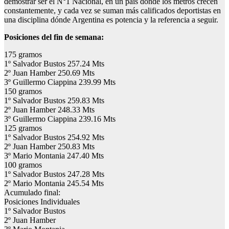
demostrar ser el N°1 Nacional, en un país dónde los metros crecen
constantemente, y cada vez se suman más calificados deportistas en
una disciplina dónde Argentina es potencia y la referencia a seguir.
Posiciones del fin de semana:
175 gramos
1º Salvador Bustos 257.24 Mts
2º Juan Hamber 250.69 Mts
3º Guillermo Ciappina 239.99 Mts
150 gramos
1º Salvador Bustos 259.83 Mts
2º Juan Hamber 248.33 Mts
3º Guillermo Ciappina 239.16 Mts
125 gramos
1º Salvador Bustos 254.92 Mts
2º Juan Hamber 250.83 Mts
3º Mario Montania 247.40 Mts
100 gramos
1º Salvador Bustos 247.28 Mts
2º Mario Montania 245.54 Mts
Acumulado final:
Posiciones Individuales
1º Salvador Bustos
2º Juan Hamber