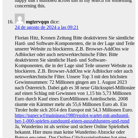
happy that I stumbled across this in my search for something
concerning this.
mgtzrvqqn
dice:
24 de agosto de 2024 a las 09:21
Florian Hitz, Kronen Zeitung Bitte deaktivieren Sie sämtliche
Hard- und Software-Komponenten, die in der Lage sind Teile
unserer Website zu blockieren. Z.B. Browser-AddOns wie
Adblocker oder auch netzwerktechnische Filter. Bitte
deaktivieren Sie sämtliche Hard- und Software-
Komponenten, die in der Lage sind Teile unserer Website zu
blockieren. Z.B. Browser-AddOns wie Adblocker oder auch
netzwerktechnische Filter. Unsere Top 3 mit den höchsten
Gewinnsummen: 72 Millionen gingen am 1. August 2023
nach Österreich. Dabei gab es 38 neue Glücksspiel-Millionäre
auf einen Schlag mit Gewinnen von 1,15 bis 5,73 Millionen
Euro durch Kauf eines EuroMillionen Anteilsschein. 2008
räumte ein Kärntner mehr als 55,6 Millionen Euro ab. Ein
Tiroler holte sich 2014 den Europot mit 54,3 Millionen Euro.
https://paper.wf/mainipasu1980/euslot-wartet-mit-anduuml-
ber-1-000-spielen-zanduuml-gigen-auszahlungen-und-rund
Ja, Wunderino ist als seriöse und sichere Online Spielothek
bekannt. Hier muss man keine Wunderino Abzocke oder
Betrug erwarten. Der Online Glücksspielanbieter hat eine