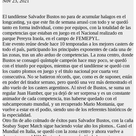
Nov 23, 2021
El tandilense Salvador Bustos no para de acumular halagos en el
longcasting, ya que este fin de semana arrasó con todo y se quedó
tanto en forma individual, como por equipos, con la totalidad de las
competencias que estaban en juego en el Nacional realizado en
parque Pereyra Iraola, en el campo de FEMEPYL.
Este evento reúne desde hace 10 temporadas a los mejores casters de
todo el país, participando los principales exponentes de cada una de
las zonas, tras un año arduo de competencias. La zona centro, donde
Bustos se consagró quíntuple campeón hace muy poco, se quedó
con el triunfo por equipos, mientras que el tandilense se quedó con
los cuatro plomos en juego y el titulo nacional por cuarta vez
consecutiva. No se batieron récords, que, como es de suponer, están
en poder del tirador serrano, pero quedó una vez más demostrado el
alto vuelo de los casters argentinos. Al nivel de Bustos, se suma un
regular Juan Hamber, que ya dejó de ser sorpresa y es un constante
animador de cada competencia, tras haberse quedado con el
subcampeonato mundial, y un recuperado Mario Montania, que
vuelve a estar en el podio, siendo uno de los referentes históricos de
la especialidad.
Otro fin de año colmado de éxitos para Salvador Bustos, con la caña
Seabay Super Match sigue haciendo volar alto los plomos.. Ganó el
Mundial en Italia, se quedó con la zona centro y ahora vuelve a