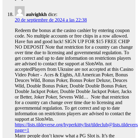
auivighkh
dice:
20 de septiembre de 2024 a las 22:38
Redeem the bonus at the casino cashier by entering coupon
code. No multiple accounts or free chips in a row allowed.
Have fun and good luck! SIGN UP FOR $15 FREE CHIP
NO DEPOSIT Note that restriction for a country can change
over time due to licensing and governmental regulation. To
get correct and up to date information on restrictions players
are advised to contact the support at SlotsWin. not
acceptedPlayers from Ukraine are not accepted at this Casino
Video Poker - Aces & Eights, All American Poker, Bonus
Deuces Wild, Bonus Poker, Bonus Poker Deluxe, Deuces
Wild, Double Bonus Poker, Double Double Bonus Poker,
Double Jackpot Poker, Double Double Jackpot Poker, Jacks
or Better, Joker Poker, Sevens Wild… Note that restriction
for a country can change over time due to licensing and
governmental regulation. To get correct and up to date
information on restrictions players are advised to contact the
support at SlotsWin.
https://lists.tildeverse.org/hyperkitty/list/tildeclub@lists.tildevers
page=1
Many people don’t know what a PG Slot is. It’s the