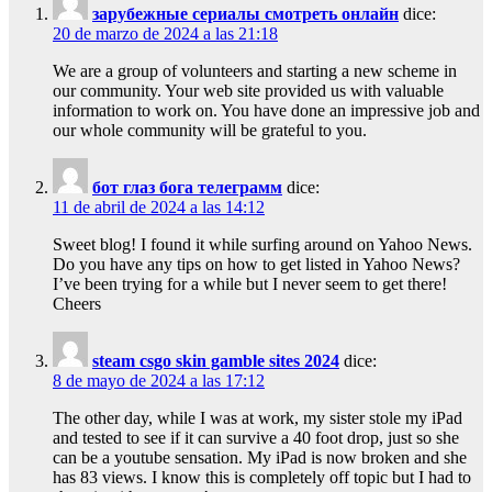
зарубежные сериалы смотреть онлайн
dice:
20 de marzo de 2024 a las 21:18
We are a group of volunteers and starting a new scheme in
our community. Your web site provided us with valuable
information to work on. You have done an impressive job and
our whole community will be grateful to you.
бот глаз бога телеграмм
dice:
11 de abril de 2024 a las 14:12
Sweet blog! I found it while surfing around on Yahoo News.
Do you have any tips on how to get listed in Yahoo News?
I’ve been trying for a while but I never seem to get there!
Cheers
steam csgo skin gamble sites 2024
dice:
8 de mayo de 2024 a las 17:12
The other day, while I was at work, my sister stole my iPad
and tested to see if it can survive a 40 foot drop, just so she
can be a youtube sensation. My iPad is now broken and she
has 83 views. I know this is completely off topic but I had to