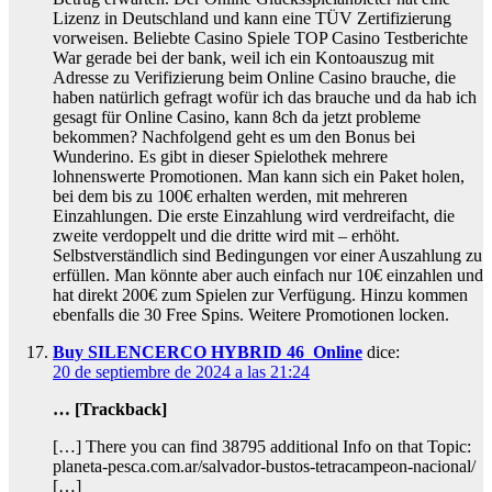
Lizenz in Deutschland und kann eine TÜV Zertifizierung
vorweisen. Beliebte Casino Spiele TOP Casino Testberichte
War gerade bei der bank, weil ich ein Kontoauszug mit
Adresse zu Verifizierung beim Online Casino brauche, die
haben natürlich gefragt wofür ich das brauche und da hab ich
gesagt für Online Casino, kann 8ch da jetzt probleme
bekommen? Nachfolgend geht es um den Bonus bei
Wunderino. Es gibt in dieser Spielothek mehrere
lohnenswerte Promotionen. Man kann sich ein Paket holen,
bei dem bis zu 100€ erhalten werden, mit mehreren
Einzahlungen. Die erste Einzahlung wird verdreifacht, die
zweite verdoppelt und die dritte wird mit – erhöht.
Selbstverständlich sind Bedingungen vor einer Auszahlung zu
erfüllen. Man könnte aber auch einfach nur 10€ einzahlen und
hat direkt 200€ zum Spielen zur Verfügung. Hinzu kommen
ebenfalls die 30 Free Spins. Weitere Promotionen locken.
Buy SILENCERCO HYBRID 46 Online
dice:
20 de septiembre de 2024 a las 21:24
… [Trackback]
[…] There you can find 38795 additional Info on that Topic:
planeta-pesca.com.ar/salvador-bustos-tetracampeon-nacional/
[…]