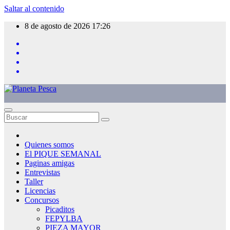
Saltar al contenido
8 de agosto de 2026
17:26
Quienes somos
El PIQUE SEMANAL
Paginas amigas
Entrevistas
Taller
Licencias
Concursos
Picaditos
FEPYLBA
PIEZA MAYOR