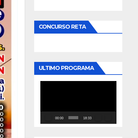
CONCURSO RETA
ULTIMO PROGRAMA
Reproductor
de
vídeo
00:00
18:33