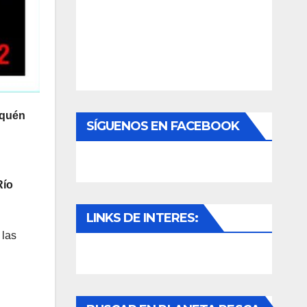
equén
SÍGUENOS EN FACEBOOK
Río
LINKS DE INTERES:
 las