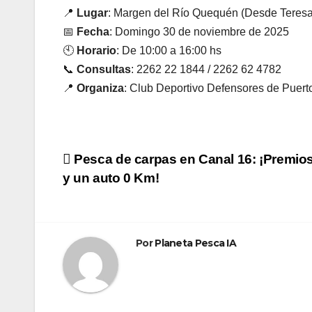
📍
Lugar
: Margen del Río Quequén (Desde Teresa 
📅
Fecha
: Domingo 30 de noviembre de 2025
🕙
Horario
: De 10:00 a 16:00 hs
📞
Consultas
: 2262 22 1844 / 2262 62 4782
📍
Organiza
: Club Deportivo Defensores de Puer
Navegación
Pesca de carpas en Canal 16: ¡Premios
y un auto 0 Km!
de
entradas
Por
Planeta Pesca IA