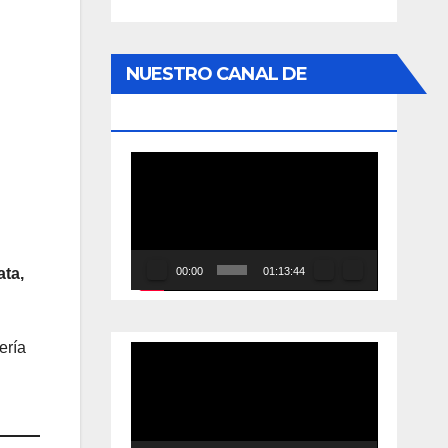
NUESTRO CANAL DE
YOUTUBE
Reproductor
de
vídeo
00:00
01:13:44
ata,
ería
Reproductor
de
vídeo