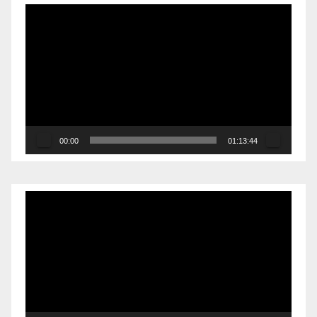
Reproductor
de
vídeo
00:00
01:13:44
Reproductor
de
vídeo