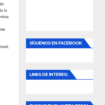
tín
ás la
entras
nte
SÍGUENOS EN FACEBOOK
Nanti,
LINKS DE INTERES: