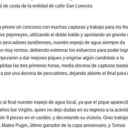
 de costa de la entidad de calle San Lorenzo.
ia prever un concurso con muchas capturas y trabajo para los fis
os pejerreyes, utilizando el doble balde y aportando un granito
os pescadores tandilenses, nuestro espejo de agua siempre da
rno muy remiso, debiendo extremar los esfuerzos para poder logr
pezaron a dar mejores piques y erigirse algún candidato a la
mplidas las tres primeras horas, media docena de capturas bast
ca por una docena de pescadores, dejando abierto el final para 
o al final nuestro espejo de agua local, ya que el pique apareció
os fue Virgilio, quien no dejo dudas en su regreso a la activi
do 9 piezas en el cambio, y decretando su victoria. Gran trabaj
 Mateo Pugni, último ganador de la copa aniversario, y Tomas