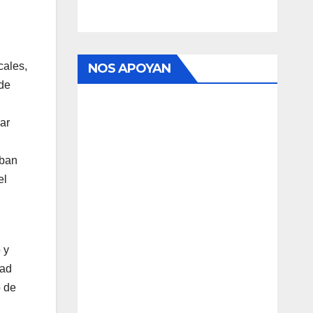
cales,
NOS APOYAN
 de
ar
aban
el
 y
dad
o de