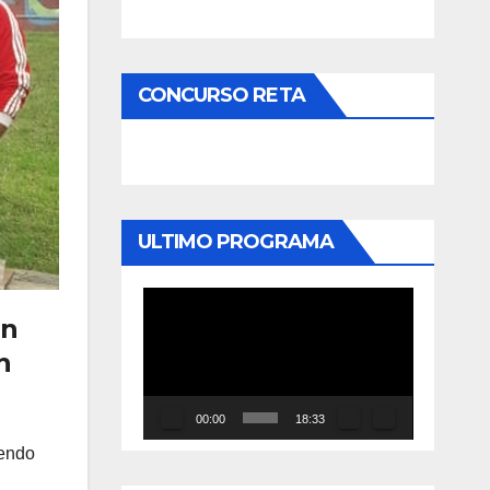
CONCURSO RETA
ULTIMO PROGRAMA
Reproductor
un
de
n
vídeo
00:00
18:33
iendo