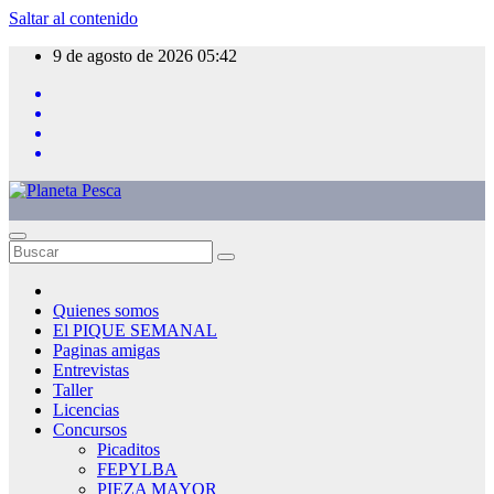
Saltar al contenido
9 de agosto de 2026
05:42
Quienes somos
El PIQUE SEMANAL
Paginas amigas
Entrevistas
Taller
Licencias
Concursos
Picaditos
FEPYLBA
PIEZA MAYOR