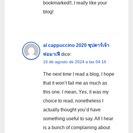
bookmarked!!, I really like your
blog!
al cappuccino 2020 ซุปตาร์เจ้า
พ่อมาเฟี
dice:
16 de agosto de 2024 a las 04:16
The next time I read a blog, I hope
that it won’t fail me as much as
this one. I mean, Yes, it was my
choice to read, nonetheless I
actually thought you’d have
something useful to say. All I hear
is a bunch of complaining about