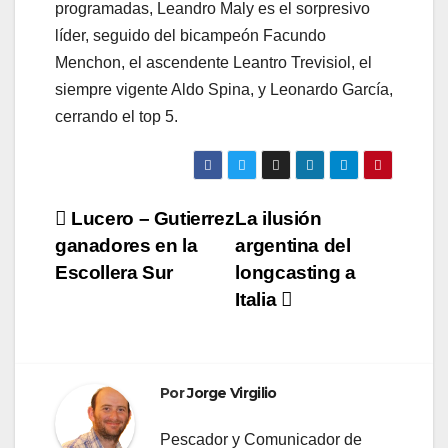
programadas, Leandro Maly es el sorpresivo
líder, seguido del bicampeón Facundo
Menchon, el ascendente Leantro Trevisiol, el
siempre vigente Aldo Spina, y Leonardo García,
cerrando el top 5.
Navegación
Lucero – Gutierrez
La ilusión
ganadores en la
argentina del
de
Escollera Sur
longcasting a
entradas
Italia
Por
Jorge Virgilio
Pescador y Comunicador de