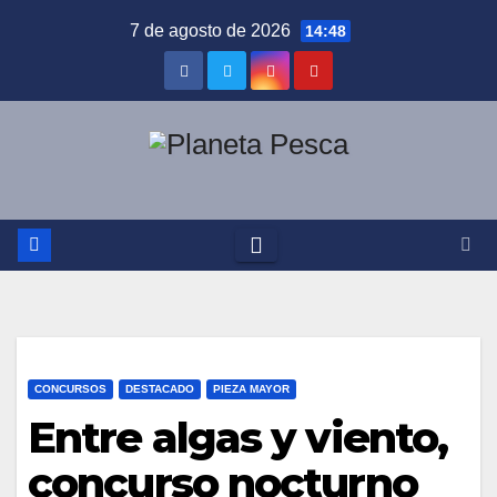
Saltar
7 de agosto de 2026
14:48
al
contenido
CONCURSOS
DESTACADO
PIEZA MAYOR
Entre algas y viento,
concurso nocturno