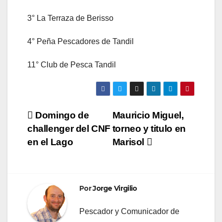
3° La Terraza de Berisso
4° Peña Pescadores de Tandil
11° Club de Pesca Tandil
Navegación
Domingo de
Mauricio Miguel,
challenger del CNF
torneo y titulo en
de
en el Lago
Marisol
entradas
Por
Jorge Virgilio
Pescador y Comunicador de