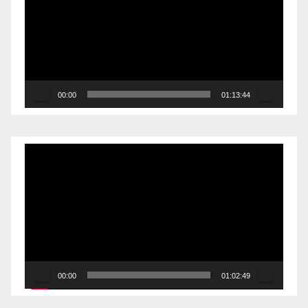
vídeo
00:00
01:13:44
Reproductor
de
vídeo
00:00
01:02:49