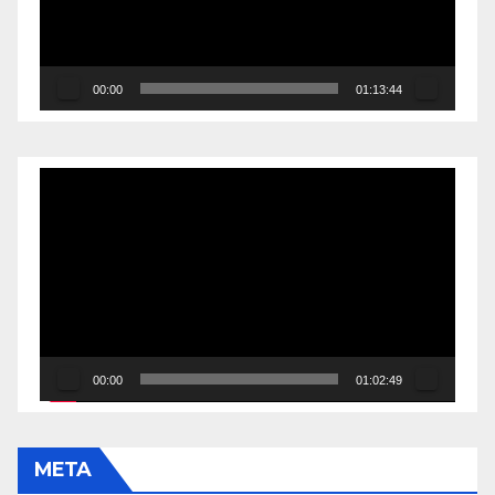
00:00
01:13:44
Reproductor
de
vídeo
00:00
01:02:49
META