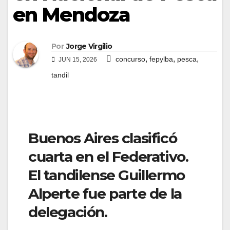
en Mendoza
Por
Jorge Virgilio
,
,
,
concurso
fepylba
pesca
JUN 15, 2026
tandil
Buenos Aires clasificó
cuarta en el Federativo.
El tandilense Guillermo
Alperte fue parte de la
delegación.