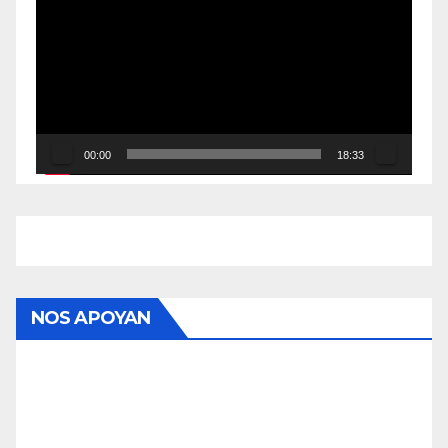
de
vídeo
00:00
18:33
NOS APOYAN