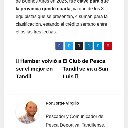
de Buenos Aires en 2025,
fue clave para que
la provincia quedé cuarta,
ya que de los 8
equipistas que se presentan, 4 suman para la
clasificación, estando el crédito serrano entre
ellos las tres fechas.
Navegación
Hamber volvió a
El Club de Pesca
ser el mejor en
Tandil se va a San
de
Tandil
Luis
entradas
Por
Jorge Virgilio
Pescador y Comunicador de
Pesca Deportiva. Tandilense.