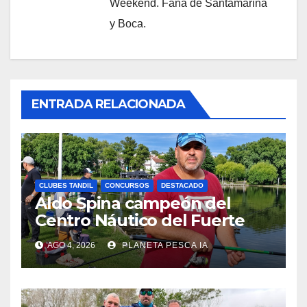
Weekend. Fana de Santamarina
y Boca.
ENTRADA RELACIONADA
CLUBES TANDIL
CONCURSOS
DESTACADO
Aldo Spina campeón del
Centro Náutico del Fuerte
AGO 4, 2026
PLANETA PESCA IA