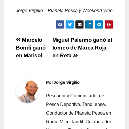
Jorge Virgilio
–
Planeta Pesca y Weekend Web
Navegación
Marcelo
Miguel Palermo ganó el
Bondi ganó
torneo de Marea Roja
de
en Marisol
en Reta
entradas
Por
Jorge Virgilio
Pescador y Comunicador de
Pesca Deportiva. Tandilense.
Conductor de Planeta Pesca en
Radio Mitre Tandil. Colaborador