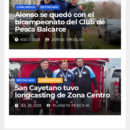
CONCURSOS
DESTACADO
Alonso se quedó con el
bicampeonato del Club de
Pesca Balcarce
AGO 2, 2026
JORGE VIRGILIO
DESTACADO
LONGCASTING
San Cayetano tuvo
longcasting de Zona Centro
JUL 30, 2026
PLANETA PESCA IA