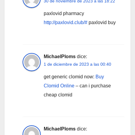
30 de noviembre de 2023 a las 18:22
paxlovid pharmacy
http://paxlovid.club/#
paxlovid buy
MichaelPloms
dice:
1 de diciembre de 2023 a las 00:40
get generic clomid now:
Buy
Clomid Online
– can i purchase
cheap clomid
MichaelPloms
dice: