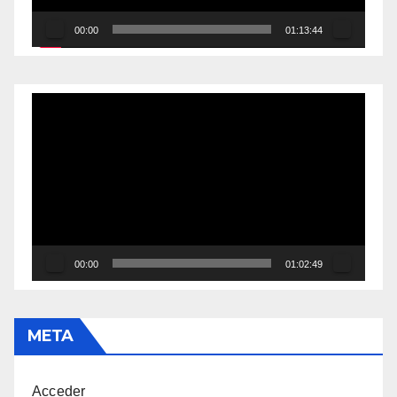
00:00
01:13:44
Reproductor
de
vídeo
00:00
01:02:49
META
Acceder