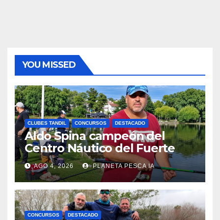
YOU MISSED
CLUBES TANDIL
CONCURSOS
DESTACADO
Aldo Spina campeón del
Centro Náutico del Fuerte
AGO 4, 2026
PLANETA PESCA IA
CONCURSOS
DESTACADO