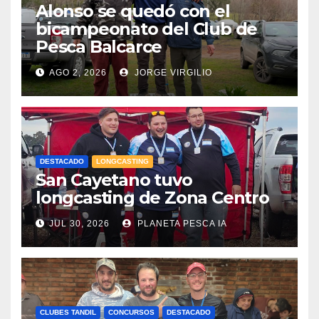
Alonso se quedó con el
bicampeonato del Club de
Pesca Balcarce
AGO 2, 2026
JORGE VIRGILIO
DESTACADO
LONGCASTING
San Cayetano tuvo
longcasting de Zona Centro
JUL 30, 2026
PLANETA PESCA IA
CLUBES TANDIL
CONCURSOS
DESTACADO