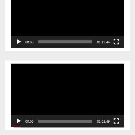
vídeo
00:00
01:13:44
Reproductor
de
vídeo
00:00
01:02:49