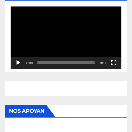
Reproductor
de
vídeo
00:00
18:33
NOS APOYAN