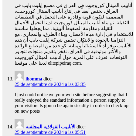
أنابيب الميتال كوروجيت في العراق في مصنع إيليت بايب في
العراق، نختص أيضاً في إنتاج أنابيب الميتال كوروجيت،
المصممة لتكون قوية وقادرة على التحمل في التطبيقات
الثقيلة. تم بناء أنابيب الميتال كوروجيت لدينا لتحمل الأحمال
الثقيلة ومقاومة الضغوط البيئية، مما يجعلها مناسبة
للاستخدام في إدارة مياه الأمطار، وبناء الطرق، والمجاري. مع
التزامنا بالجودة والابتكار، تضمن شركة إيليت بايب أن هذه
الأنابيب توفر أداءً استثنائياً ومتانة. كواحدة من المصانع الرائدة
والأكثر موثوقية في العراق، نفخر بتقديم منتجات تتجاوز
التوقعات. تعرف على المزيد حول أنابيب الميتال كوروجيت
لدينا على موقعنا elitepipeiraq.com.
ibomma
dice:
25 de septiembre de 2024 a las 03:35
I just could not leave your web site before suggesting that I
really enjoyed the standard information a person supply to
your visitors Is gonna be again steadily in order to check up
on new posts
الأنابيب الفولاذية المجلفنة
dice:
25 de septiembre de 2024 a las 05:51