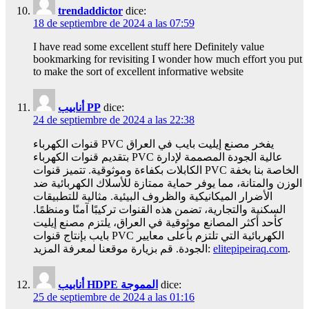
trendaddictor
dice:
18 de septiembre de 2024 a las 07:59
I have read some excellent stuff here Definitely value
bookmarking for revisiting I wonder how much effort you put
to make the sort of excellent informative website
أنابيب PP
dice:
24 de septiembre de 2024 a las 22:38
قنوات الكهرباء PVC يفخر مصنع إيليت بايب في العراق
بتقديم قنوات الكهرباء PVC عالية الجودة المصممة لإدارة
الكابلات بكفاءة وموثوقية. تتميز قنوات PVC الخاصة بنا بخفة
الوزن والمتانة، مما يوفر حماية ممتازة للأسلاك الكهربائية ضد
الأضرار الميكانيكية والظروف البيئية. مثالية للتطبيقات
السكنية والتجارية، تضمن هذه القنوات تركيبًا آمنًا ومنظمًا.
كأحد أكثر المصانع موثوقية في العراق، يلتزم مصنع إيليت
بايب بإنتاج قنوات PVC الكهربائية التي تلتزم بأعلى معايير
الجودة. قم بزيارة موقعنا لمعرفة المزيد:
elitepipeiraq.com
.
أنابيب HDPE المموجة
dice:
25 de septiembre de 2024 a las 01:16