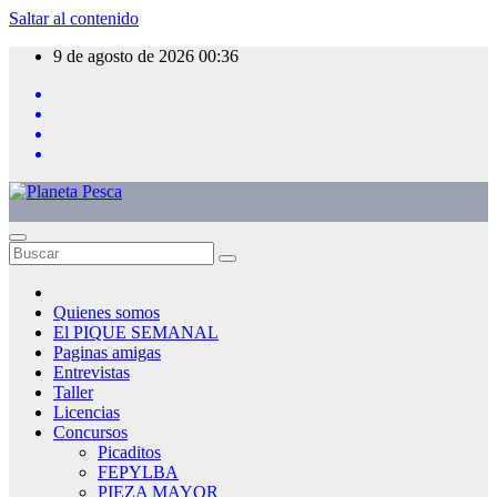
Saltar al contenido
9 de agosto de 2026
00:36
Quienes somos
El PIQUE SEMANAL
Paginas amigas
Entrevistas
Taller
Licencias
Concursos
Picaditos
FEPYLBA
PIEZA MAYOR