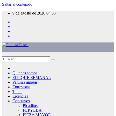
Saltar al contenido
9 de agosto de 2026
04:03
Quienes somos
El PIQUE SEMANAL
Paginas amigas
Entrevistas
Taller
Licencias
Concursos
Picaditos
FEPYLBA
PIEZA MAYOR