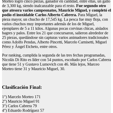
Morteo logró cinco piezas, ganador en cantidad, entre ellas, un gallo
de 3,300 kg, siendo inalcanzable para el resto.
Fue segundo otro
que atesora varios campeonatos, Mauricio Miguel, y completó el
podio el inoxidable Carlos Alberto Cabrera.
Para Miguel, la
pieza mayor, un chucho de 17,545 kg. La pesca fue muy floja, con
varios chuchos muy importantes además de los de Miguel,
ejemplares de 5 a 11 kilos. Algunas pocas corvinas chicas, aislados
bagres y palos. Entre los 21 que concursaron, salieron alrededor de
25 piezas, quedándose sin capturas varios animadores tradicionales
como Adolfo Pendas, Alberto Pincetti, Marcelo Carnisetti, Miguel
Pérez y Ángel Etcheto, entre otros.
Por ranking, cumplida la segunda de las tres fechas programadas,
Nicolás Di Rito es líder con 54 puntos, escoltado por Carlos Cabrera
que tiene 51 y Gustavo Lumovich con 46. Más lejos, Marceo
Morteo tiene 31 y Mauricio Miguel, 30.
Clasificación Final:
1°) Marcelo Morteo 171
2°) Mauricio Miguel 91
3°) Carlos Cabrera 79
4°) Eduardo Rodríguez 57