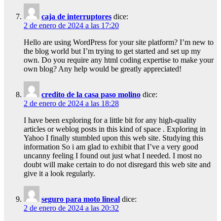
caja de interruptores
dice:
2 de enero de 2024 a las 17:20
Hello are using WordPress for your site platform? I’m new to
the blog world but I’m trying to get started and set up my
own. Do you require any html coding expertise to make your
own blog? Any help would be greatly appreciated!
credito de la casa paso molino
dice:
2 de enero de 2024 a las 18:28
I have been exploring for a little bit for any high-quality
articles or weblog posts in this kind of space . Exploring in
Yahoo I finally stumbled upon this web site. Studying this
information So i am glad to exhibit that I’ve a very good
uncanny feeling I found out just what I needed. I most no
doubt will make certain to do not disregard this web site and
give it a look regularly.
seguro para moto lineal
dice:
2 de enero de 2024 a las 20:32