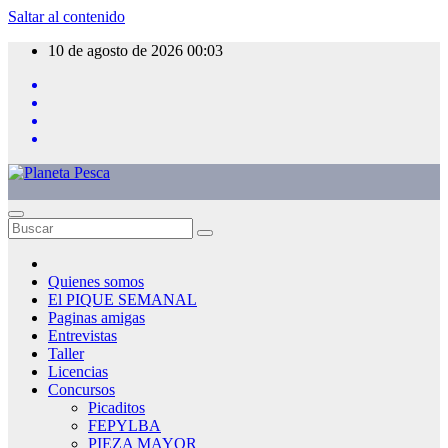
Saltar al contenido
10 de agosto de 2026
00:03
Quienes somos
El PIQUE SEMANAL
Paginas amigas
Entrevistas
Taller
Licencias
Concursos
Picaditos
FEPYLBA
PIEZA MAYOR