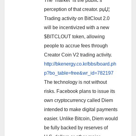
The “market” is the public’s
perception of that creator. рџЏ¦
Trading activity on BitClout 2.0
will be incentivized with a new
$BITCLOUT token, allowing
people to accrue fees through
Creator Coin V2 trading activity.
http://bkenergy.co.kr/bbs/board.ph
p?bo_table=free&wr_id=782197
The technology is not without
risks. Facebook plans to issue its
own cryptocurrency called Diem
intended to make digital payments
easier. Unlike Bitcoin, Diem would
be fully backed by reserves of