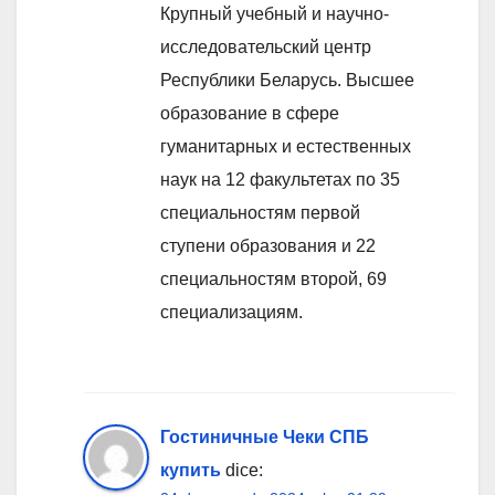
Крупный учебный и научно-
исследовательский центр
Республики Беларусь. Высшее
образование в сфере
гуманитарных и естественных
наук на 12 факультетах по 35
специальностям первой
ступени образования и 22
специальностям второй, 69
специализациям.
Гостиничные Чеки СПБ
купить
dice: