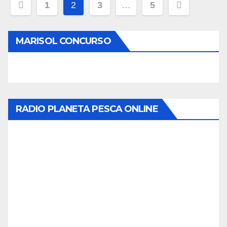
Navegación
1
2
3
…
5
de
MARISOL CONCURSO
entradas
RADIO PLANETA PESCA ONLINE