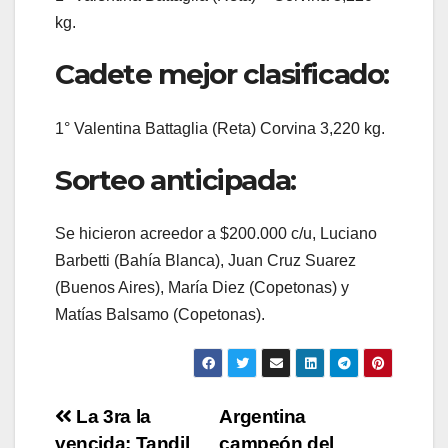
kg.
Cadete mejor clasificado:
1° Valentina Battaglia (Reta) Corvina 3,220 kg.
Sorteo anticipada:
Se hicieron acreedor a $200.000 c/u, Luciano
Barbetti (Bahía Blanca), Juan Cruz Suarez
(Buenos Aires), María Diez (Copetonas) y
Matías Balsamo (Copetonas).
Navegación
La 3ra la
Argentina
vencida: Tandil
campeón del