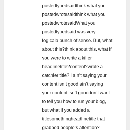
postedtypedsaidthink what you
postedwrotesaidthink what you
postedwrotesaidWhat you
postedtypedsaid was very
logicala bunch of sense. But, what
about this?think about this, what if
you were to write a killer
headlinetitle?content?wrote a
catchier title? I ain’t saying your
content isn’t good.ain’t saying
your content isn’t gooddon’t want
to tell you how to run your blog,
but what if you added a
titlesomethingheadlinetitle that
grabbed people’s attention?