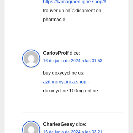
https://kamagraenligne.shop/#
trouver un mГ©dicament en
pharmacie
CarlosProlf
dice:
16 de junio de 2024 a las 01:53
buy doxycycline us:
azithromycinca.shop
–
doxycycline 100mg online
CharlesGessy
dice:
16 de junio de 2024 a las 03:21