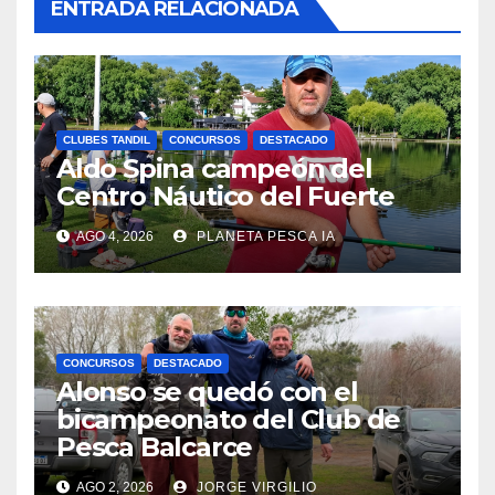
ENTRADA RELACIONADA
CLUBES TANDIL
CONCURSOS
DESTACADO
Aldo Spina campeón del
Centro Náutico del Fuerte
AGO 4, 2026
PLANETA PESCA IA
CONCURSOS
DESTACADO
Alonso se quedó con el
bicampeonato del Club de
Pesca Balcarce
AGO 2, 2026
JORGE VIRGILIO