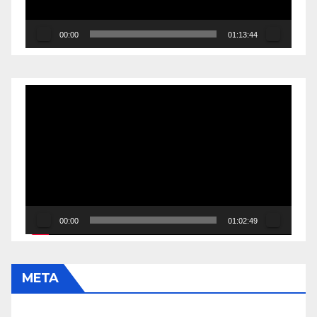
00:00
01:13:44
Reproductor
de
vídeo
00:00
01:02:49
META