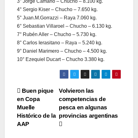
3° Jorge Camaño – Chucho – 8.100 kg.
4° Sergio Kiser – Chucho – 7.650 kg.
5° Juan.M.Gorrazzi – Raya 7.060 kg.
6° Sebastian Villaroel – Chucho – 6.130 kg.
7° Rubén Aller – Chucho – 5.730 kg.
8° Carlos Ierasitano – Raya – 5.240 kg.
9° Daniel Marimero – Chucho – 4.500 kg.
10° Ezequiel Ducart – Chucho 3.380 kg.
Navegación
Buen pique
Volvieron las
en Copa
competencias de
de
Muelle
pesca en algunas
entradas
Histórico de la
provincias argentinas
AAP