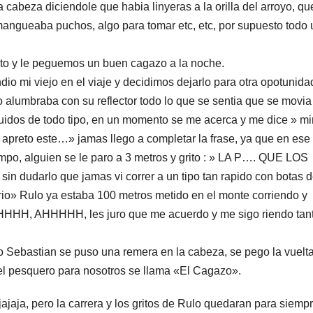
cabeza diciendole que habia linyeras a la orilla del arroyo, qu
angueaba puchos, algo para tomar etc, etc, por supuesto todo
oto y le peguemos un buen cagazo a la noche.
dio mi viejo en el viaje y decidimos dejarlo para otra opotunida
alumbraba con su reflector todo lo que se sentia que se movia
uidos de todo tipo, en un momento se me acerca y me dice » mir
 apreto este…» jamas llego a completar la frase, ya que en ese
ampo, alguien se le paro a 3 metros y grito : » LA P…. QUE LOS
udarlo que jamas vi correr a un tipo tan rapido con botas 
ario» Rulo ya estaba 100 metros metido en el monte corriendo y
HH, AHHHHH, les juro que me acuerdo y me sigo riendo tan
o Sebastian se puso una remera en la cabeza, se pego la vuelta
 el pesquero para nosotros se llama «El Cagazo».
jaja, pero la carrera y los gritos de Rulo quedaran para siemp