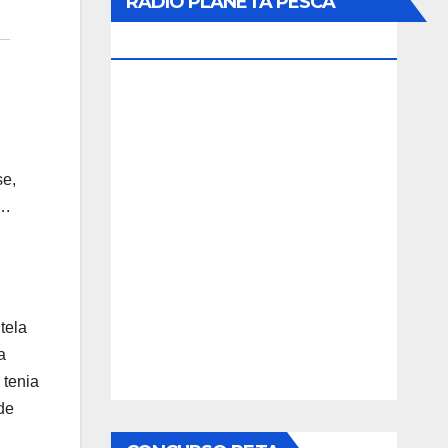
RADIO PLANETA PESCA
ONLINE
se,
….
tela
a
 tenia
de