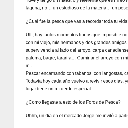
Tuve y tengo un maestro y referente que es mi ti
laguna, rio… un estudioso de la materia… un pes
¿Cuál fue la pesca que vas a recordar toda tu vid
Ufff, hay tantos momentos lindos que imposible
con mi viejo, mis hermanos y dos grandes amigos 
supervivencia al lado del arroyo, carpa canadiense
paloma, bagre, tararira… Caminar el arroyo con mi
mi.
Pescar encarnando con tabanos, con langostas, ca
Todavia hoy cada año vuelvo a revivir esos dias, 
lugar tiene un recuerdo especial.
¿Como llegaste a esto de los Foros de Pesca?
Uhhh, un dia en el mercado Jorge me invitó a par