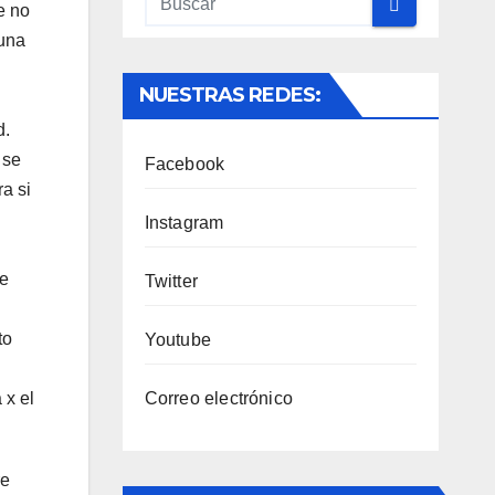
e no
 una
NUESTRAS REDES:
d.
 se
Facebook
a si
Instagram
de
Twitter
to
Youtube
Correo electrónico
 x el
re