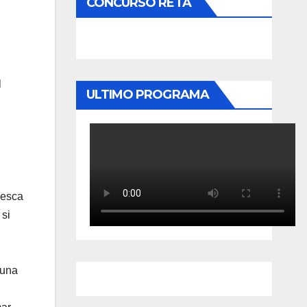
CONCURSO RETA
l
ULTIMO PROGRAMA
pesca
 si
 una