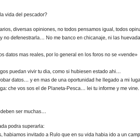
 la vida del pescador?
rios, diversas opiniones, no todos pensamos igual, todos opi
io y no defenestrarla… No me banco en chicanaje, ni las huevad
los datos mas reales, por lo general en los foros no se «vende»
igos puedan vivir tu dia, como si hubiesen estado ahi…
 robar datos… y en mas de una oportunidad he llegado a mi luga
a: che vos sos el de Planeta-Pesca… lei tu informe y me vine.
ue deben ser muchas…
ada podra superarla:
, habiamos invitado a Rulo que en su vida habia ido a un cam