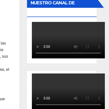
NUESTRO CANAL DE
YOUTUBE
 las
ie
, sus
mo, el
que