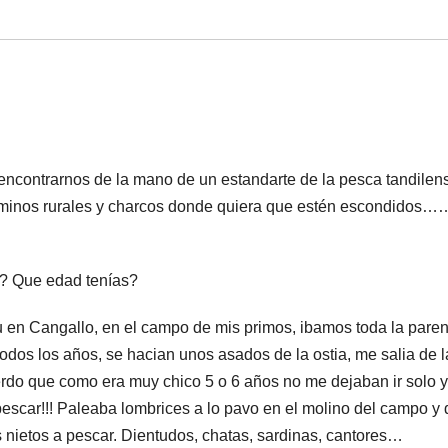
encontrarnos de la mano de un estandarte de la pesca tandilen
aminos rurales y charcos donde quiera que estén escondidos…
a? Que edad tenías?
u en Cangallo, en el campo de mis primos, ibamos toda la paren
todos los años, se hacian unos asados de la ostia, me salia de l
uerdo que como era muy chico 5 o 6 años no me dejaban ir solo y
escar!!! Paleaba lombrices a lo pavo en el molino del campo y 
s nietos a pescar. Dientudos, chatas, sardinas, cantores…