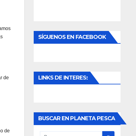
namos
SÍGUENOS EN FACEBOOK
as
LINKS DE INTERES:
r de
BUSCAR EN PLANETA PESCA
po de