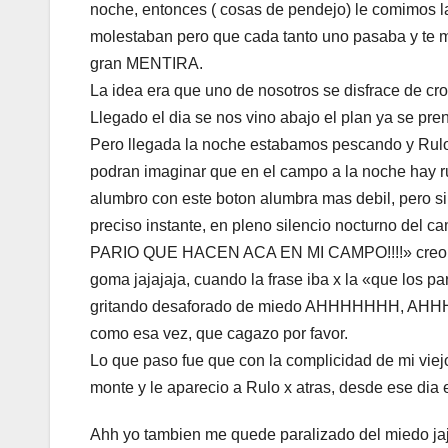
noche, entonces ( cosas de pendejo) le comimos la 
molestaban pero que cada tanto uno pasaba y te m
gran MENTIRA.
La idea era que uno de nosotros se disfrace de cr
Llegado el dia se nos vino abajo el plan ya se pren
Pero llegada la noche estabamos pescando y Rulo 
podran imaginar que en el campo a la noche hay r
alumbro con este boton alumbra mas debil, pero si
preciso instante, en pleno silencio nocturno del c
PARIO QUE HACEN ACA EN MI CAMPO!!!!» creo sin d
goma jajajaja, cuando la frase iba x la «que los p
gritando desaforado de miedo AHHHHHHH, AHHHH
como esa vez, que cagazo por favor.
Lo que paso fue que con la complicidad de mi viej
monte y le aparecio a Rulo x atras, desde ese dia
Ahh yo tambien me quede paralizado del miedo jaja