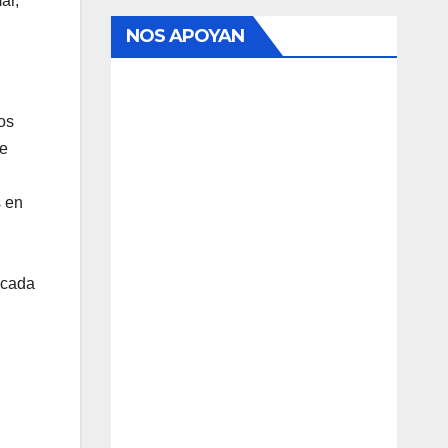
ar,
NOS APOYAN
os
de
s en
 cada