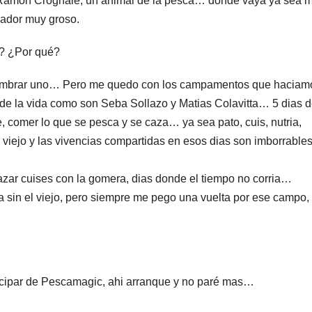
o Ramon Crognale, un animal de la pesca… donde vaya ya sea m
cador muy groso.
a? ¿Por qué?
 nombrar uno… Pero me quedo con los campamentos que haciam
de la vida como son Seba Sollazo y Matias Colavitta… 5 dias 
, comer lo que se pesca y se caza… ya sea pato, cuis, nutria,
 viejo y las vivencias compartidas en esos dias son imborrable
zar cuises con la gomera, dias donde el tiempo no corria…
ya sin el viejo, pero siempre me pego una vuelta por ese campo,
ticipar de Pescamagic, ahi arranque y no paré mas…