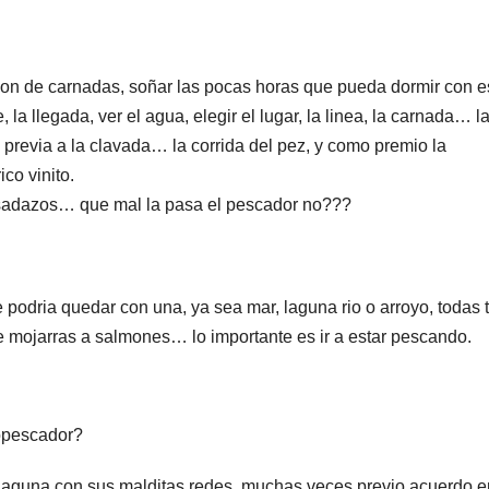
cion de carnadas, soñar las pocas horas que pueda dormir con 
la llegada, ver el agua, elegir el lugar, la linea, la carnada… l
 previa a la clavada… la corrida del pez, y como premio la
co vinito.
 asadazos… que mal la pasa el pescador no???
e podria quedar con una, ya sea mar, laguna rio o arroyo, todas 
e mojarras a salmones… lo importante es ir a estar pescando.
opescador?
 laguna con sus malditas redes, muchas veces previo acuerdo e