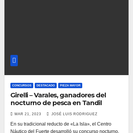
CONCURSOS
DESTACADO
PIEZA MAYOR
Girelli – Varales, ganadores del
nocturno de pesca en Tandil
MAR 21, 2023
JOSÉ LUIS RODRIGUEZ
En su tradicional reducto de «La Isla», el Centro
Náutico del Fuerte desarrolló su concurso nocturno,