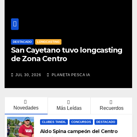
DESTACADO
LONGCASTING
San Cayetano tuvo longcasting
de Zona Centro
JUL 30, 2026
PLANETA PESCA IA
Novedades
Más Leídas
Recuerdos
CLUBES TANDIL
CONCURSOS
DESTACADO
Aldo Spina campeón del Centro