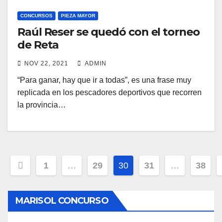
CONCURSOS
PIEZA MAYOR
Raúl Reser se quedó con el torneo
de Reta
NOV 22, 2021
ADMIN
“Para ganar, hay que ir a todas”, es una frase muy
replicada en los pescadores deportivos que recorren
la provincia…
Navegación
1
…
29
30
31
…
38
de
MARISOL CONCURSO
entradas